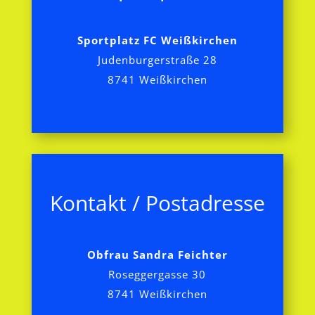
Sportplatz FC Weißkirchen
Judenburgerstraße 28
8741 Weißkirchen
Kontakt / Postadresse
Obfrau Sandra Feichter
Roseggergasse 30
8741 Weißkirchen