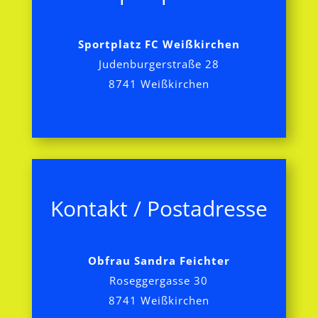
Sportplatz FC Weißkirchen
Judenburgerstraße 28
8741 Weißkirchen
Kontakt / Postadresse
Obfrau Sandra Feichter
Roseggergasse 30
8741 Weißkirchen