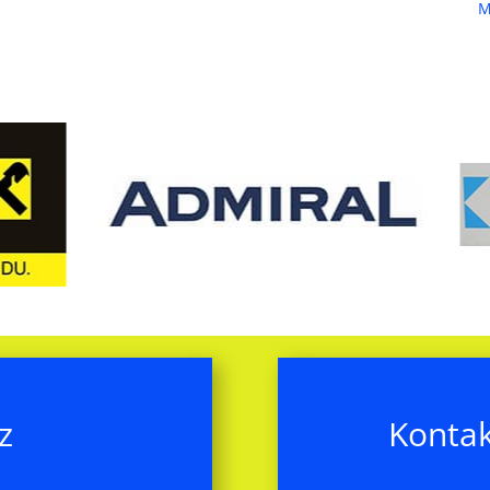
M
z
Kontak