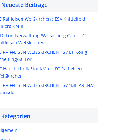
Neueste Beiträge
C Raiffeisen Weißkirchen : ESV Knittelfeld
uniors KM II
FC Forstverwaltung Wasserberg Gaal : FC
aiffeisen Weißkirchen
C RAIFFEISEN WEISSKIRCHEN : SV ET König
cheifling/St. Lor.
C Haustechnik Stadl/Mur : FC Raiffeisen
eißkirchen
C RAIFFEISEN WEISSKIRCHEN : SV “DIE ARENA”
ohnsdorf
Kategorien
llgemein
amen