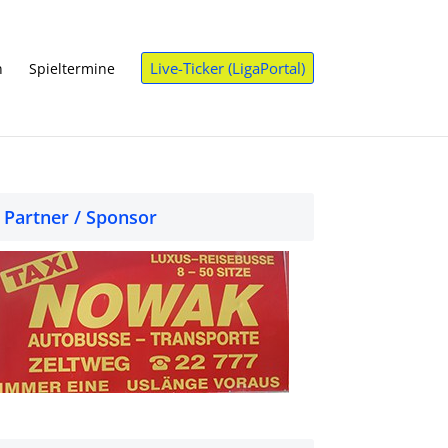
Live-Ticker (LigaPortal)
n
Spieltermine
Partner / Sponsor