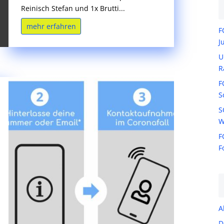
Reinisch Stefan und 1x Brutti...
mehr erfahren
F
J
U
R
F
S
S
W
F
F
A
D