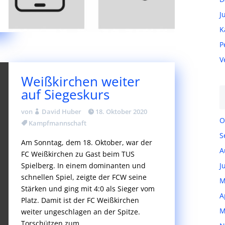
J
K
P
V
Weißkirchen weiter
auf Siegeskurs
von
David Huber
18. Oktober 2020
O
Kampfmannschaft
S
Am Sonntag, dem 18. Oktober, war der
A
FC Weißkirchen zu Gast beim TUS
Spielberg. In einem dominanten und
J
schnellen Spiel, zeigte der FCW seine
M
Stärken und ging mit 4:0 als Sieger vom
A
Platz. Damit ist der FC Weißkirchen
M
weiter ungeschlagen an der Spitze.
Torschützen zum...