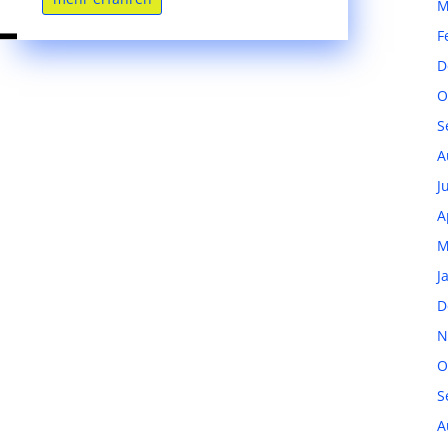
M
F
D
O
S
A
J
A
M
J
D
N
O
S
A