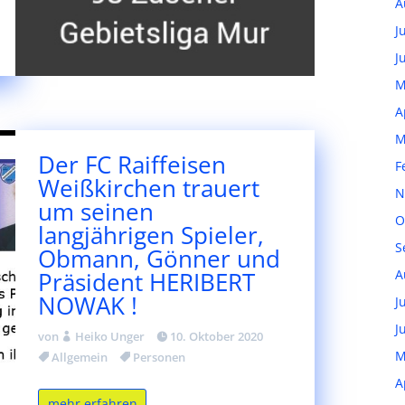
A
J
J
M
A
M
Der FC Raiffeisen
F
Weißkirchen trauert
N
um seinen
O
langjährigen Spieler,
S
Obmann, Gönner und
Präsident HERIBERT
A
NOWAK !
J
J
von
Heiko Unger
10. Oktober 2020
M
Allgemein
Personen
A
mehr erfahren