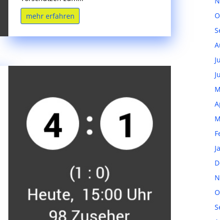
N
O
mehr erfahren
S
A
J
J
M
A
M
F
J
D
N
O
S