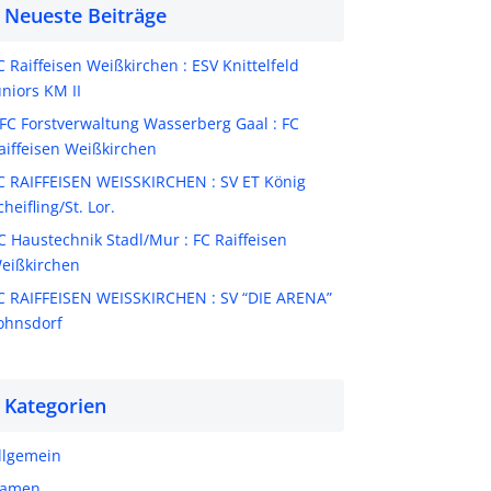
Neueste Beiträge
C Raiffeisen Weißkirchen : ESV Knittelfeld
uniors KM II
FC Forstverwaltung Wasserberg Gaal : FC
aiffeisen Weißkirchen
C RAIFFEISEN WEISSKIRCHEN : SV ET König
cheifling/St. Lor.
C Haustechnik Stadl/Mur : FC Raiffeisen
eißkirchen
C RAIFFEISEN WEISSKIRCHEN : SV “DIE ARENA”
ohnsdorf
Kategorien
llgemein
amen