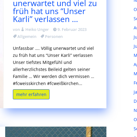
N
unerwartet und viel zu
früh hat uns “Unser
O
Karli” verlassen …
S
A
von
Heiko Unger
9. Februar 2023
Allgemein
Personen
J
J
Unfassbar …. Völlig unerwartet und viel
zu früh hat uns “Unser Karli” verlassen
M
Unser tiefstes Mitgefühl und
A
allerherzlichstes Beileid gelten seiner
M
Familie … Wir werden dich vermissen …
F
#fcweisskirchen #fcweißkirchen...
J
mehr erfahren
D
N
O
S