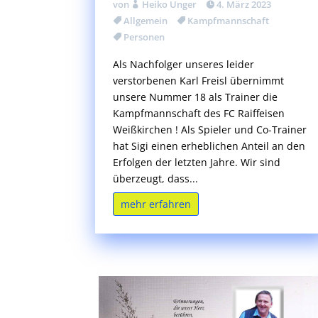
von
Heiko Unger
4. März 2023
Allgemein
Kampfmannschaft
Personen
Als Nachfolger unseres leider
verstorbenen Karl Freisl übernimmt
unsere Nummer 18 als Trainer die
Kampfmannschaft des FC Raiffeisen
Weißkirchen ! Als Spieler und Co-Trainer
hat Sigi einen erheblichen Anteil an den
Erfolgen der letzten Jahre. Wir sind
überzeugt, dass...
mehr erfahren