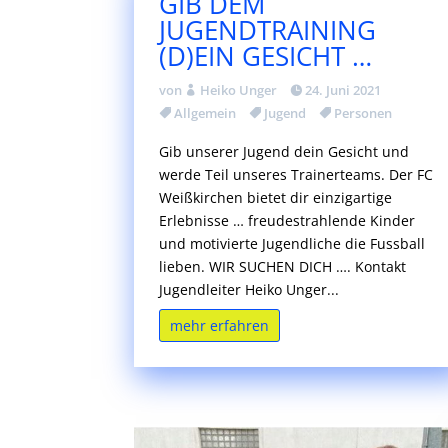
GIB DEM
JUGENDTRAINING
(D)EIN GESICHT …
von
Heiko Unger
24. Juni 2021
Allgemein
Jugend
Personen
Gib unserer Jugend dein Gesicht und
werde Teil unseres Trainerteams. Der FC
Weißkirchen bietet dir einzigartige
Erlebnisse … freudestrahlende Kinder
und motivierte Jugendliche die Fussball
lieben. WIR SUCHEN DICH …. Kontakt
Jugendleiter Heiko Unger...
mehr erfahren