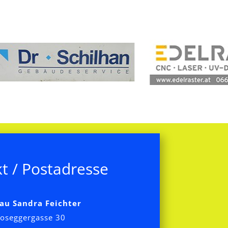
t / Postadresse
au Sandra Feichter
oseggergasse 30