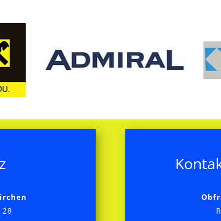
z
Kontak
irchen
Obfr
 28
R