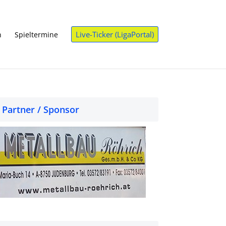
Live-Ticker (LigaPortal)
n
Spieltermine
Partner / Sponsor