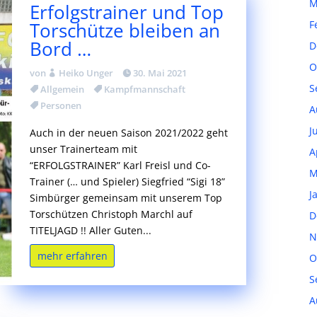
M
Erfolgstrainer und Top
F
Torschütze bleiben an
Bord …
D
O
von
Heiko Unger
30. Mai 2021
S
Allgemein
Kampfmannschaft
Personen
A
J
Auch in der neuen Saison 2021/2022 geht
unser Trainerteam mit
A
“ERFOLGSTRAINER” Karl Freisl und Co-
M
Trainer (… und Spieler) Siegfried “Sigi 18”
J
Simbürger gemeinsam mit unserem Top
Torschützen Christoph Marchl auf
D
TITELJAGD !! Aller Guten...
N
mehr erfahren
O
S
A