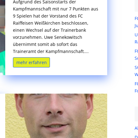
Aufgrund des Saisonstarts der
Kampfmannschaft mit nur 7 Punkten aus
9 Spielen hat der Vorstand des FC
F
Raiffeisen Weißkirchen beschlossen,
J
einen Wechsel auf der Trainerbank
U
vorzunehmen. Uwe Senekowitsch
R
übernimmt somit ab sofort das
F
Traineramt der Kampfmannschaft....
S
mehr erfahren
S
W
F
F
A
D