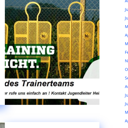
A
J
J
M
A
M
F
N
O
S
A
J
J
M
A