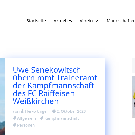
Startseite
Aktuelles
Verein
Mannschafte
Uwe Senekowitsch
übernimmt Traineramt
der Kampfmannschaft
des FC Raiffeisen
Weißkirchen
von
Heiko Unger
2. Oktober 2023
Allgemein
Kampfmannschaft
Personen