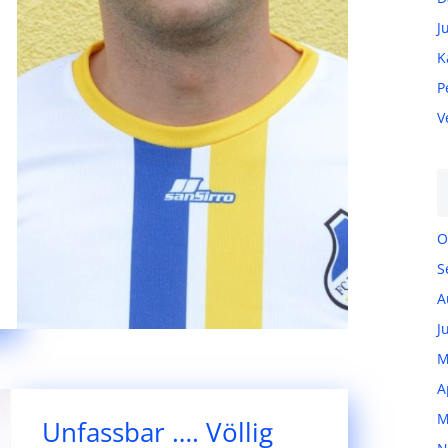
J
K
P
V
O
S
A
J
M
A
M
Unfassbar …. Völlig