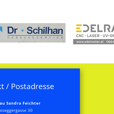
t / Postadresse
au Sandra Feichter
oseggergasse 30