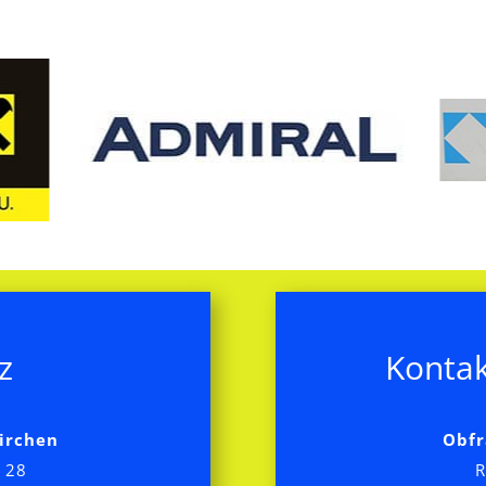
z
Kontak
irchen
Obfr
 28
R