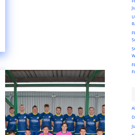
F
J
U
R
F
S
S
W
F
F
A
D
J