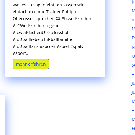
J
was es zu sagen gibt, da lassen wir
M
einfach mal nur Trainer Philipp
Oberrisser sprechen 😊 #fcweißkirchen
A
#FCWeißkirchenJugend
M
#fcweißkichenU10 #fussball
F
#fußballliebe #fußballfamilie
#fußballfans #soccer #spiel #spaß
N
#sport...
O
mehr erfahren
S
A
J
J
M
A
M
F