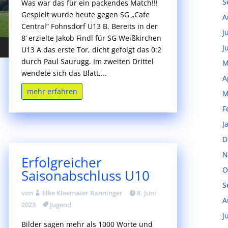
S
Was war das für ein packendes Match!!!
Gespielt wurde heute gegen SG „Cafe
A
Central“ Fohnsdorf U13 B. Bereits in der
J
8‘ erzielte Jakob Findl für SG Weißkirchen
J
U13 A das erste Tor, dicht gefolgt das 0:2
durch Paul Saurugg. Im zweiten Drittel
M
wendete sich das Blatt,...
A
mehr erfahren
M
F
J
D
N
Erfolgreicher
O
Saisonabschluss U10
S
von
Elke Kleemaier Ranninger
8. Juni
A
2023
Jugend
J
Bilder sagen mehr als 1000 Worte und