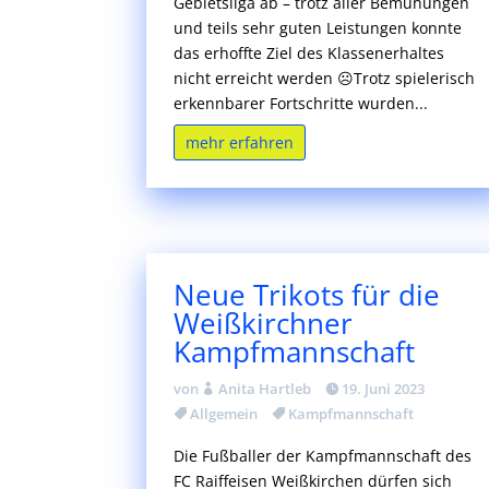
Gebietsliga ab – trotz aller Bemühungen
und teils sehr guten Leistungen konnte
das erhoffte Ziel des Klassenerhaltes
nicht erreicht werden ☹Trotz spielerisch
erkennbarer Fortschritte wurden...
mehr erfahren
Neue Trikots für die
Weißkirchner
Kampfmannschaft
von
Anita Hartleb
19. Juni 2023
Allgemein
Kampfmannschaft
Die Fußballer der Kampfmannschaft des
FC Raiffeisen Weißkirchen dürfen sich