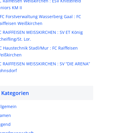
C Raiffeisen Weißkirchen : ESV Knittelfeld
uniors KM II
FC Forstverwaltung Wasserberg Gaal : FC
aiffeisen Weißkirchen
C RAIFFEISEN WEISSKIRCHEN : SV ET König
cheifling/St. Lor.
C Haustechnik Stadl/Mur : FC Raiffeisen
eißkirchen
C RAIFFEISEN WEISSKIRCHEN : SV “DIE ARENA”
ohnsdorf
Kategorien
llgemein
amen
ugend