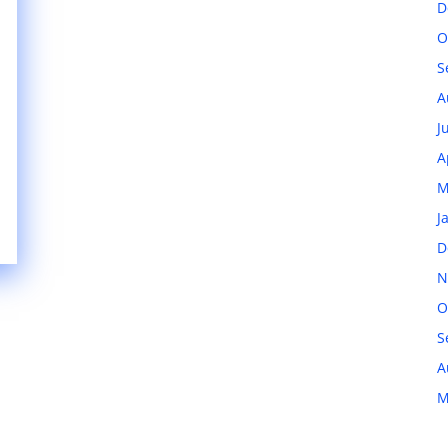
D
O
S
A
J
A
M
J
D
N
O
S
A
M