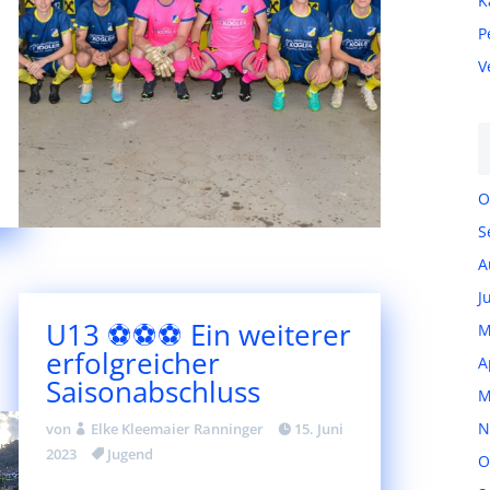
K
P
V
O
S
A
J
U13 ⚽⚽⚽ Ein weiterer
M
erfolgreicher
A
Saisonabschluss
M
N
von
Elke Kleemaier Ranninger
15. Juni
2023
Jugend
O