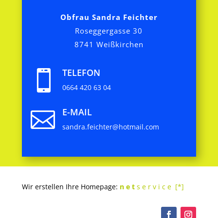
Obfrau Sandra Feichter
Roseggergasse 30
8741 Weißkirchen
TELEFON

0664 420 63 04
E-MAIL

sandra.feichter@hotmail.com
Wir erstellen Ihre Homepage:
n e t
s e r v i c e [*]