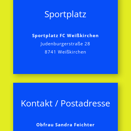
Sportplatz
Sportplatz FC Weißkirchen
Judenburgerstraße 28
8741 Weißkirchen
Kontakt / Postadresse
Obfrau Sandra Feichter