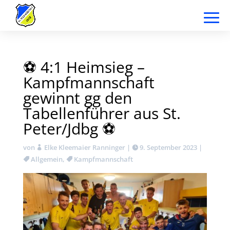
⚽ 4:1 Heimsieg –
Kampfmannschaft
gewinnt gg den
Tabellenführer aus St.
Peter/Jdbg ⚽
von
Elke Kleemaier Ranninger
|
9. September 2023
|
Allgemein
,
Kampfmannschaft