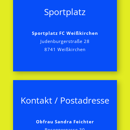
Sportplatz
Sportplatz FC Weißkirchen
Judenburgerstraße 28
8741 Weißkirchen
Kontakt / Postadresse
Obfrau Sandra Feichter
Roseggergasse 30