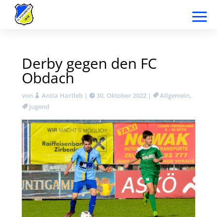
Derby gegen den FC
Obdach
von
Anita Hartleb
|
30. Oktober 2022
|
Allgemein
,
Jugend