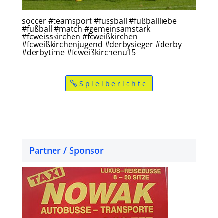
soccer #teamsport #fussball #fußballliebe
#fußball #match #gemeinsamstark
#fcweisskirchen #fcweißkirchen
#fcweißkirchenjugend #derbysieger #derby
#derbytime #fcweißkirchenu15
Spielberichte
Partner / Sponsor