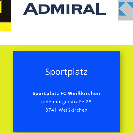
Sportplatz
Sportplatz FC Weißkirchen
Judenburgerstraße 28
8741 Weißkirchen