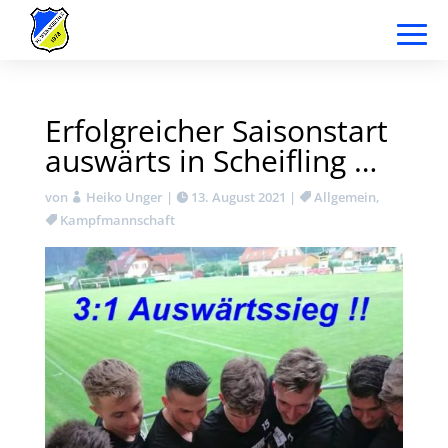
Erfolgreicher Saisonstart
auswärts in Scheifling …
von
Heiko Unger
|
13. August 2021
|
Allgemein
,
Kampfmannschaft