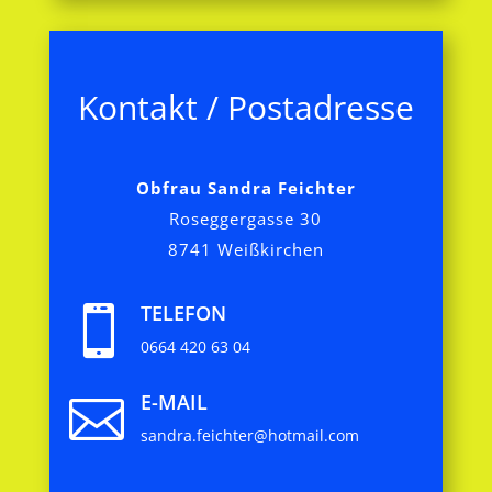
Kontakt / Postadresse
Obfrau Sandra Feichter
Roseggergasse 30
8741 Weißkirchen
TELEFON

0664 420 63 04
E-MAIL

sandra.feichter@hotmail.com