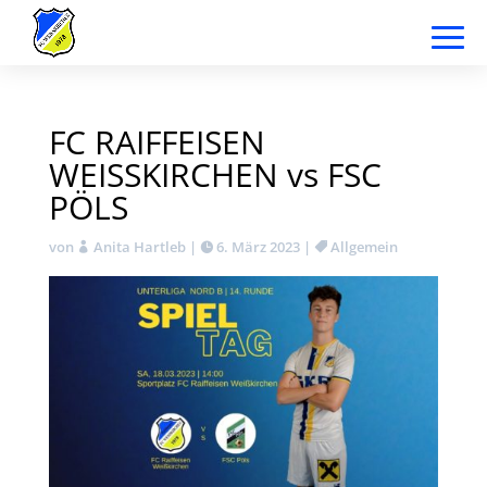
FC RAIFFEISEN
WEISSKIRCHEN vs FSC
PÖLS
von
Anita Hartleb
|
6. März 2023
|
Allgemein