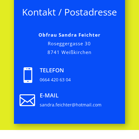
Kontakt / Postadresse
Obfrau Sandra Feichter
Roseggergasse 30
8741 Weißkirchen
TELEFON

0664 420 63 04
E-MAIL

sandra.feichter@hotmail.com