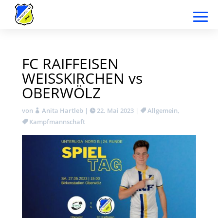
FC RAIFFEISEN
WEISSKIRCHEN vs
OBERWÖLZ
von
Anita Hartleb
|
22. Mai 2023
|
Allgemein
,
Kampfmannschaft