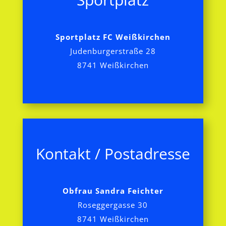
Sportplatz FC Weißkirchen
Judenburgerstraße 28
8741 Weißkirchen
Kontakt / Postadresse
Obfrau Sandra Feichter
Roseggergasse 30
8741 Weißkirchen