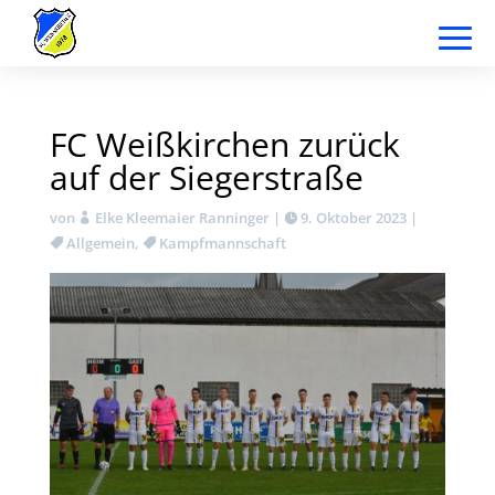
FC Weißkirchen zurück
auf der Siegerstraße
von
Elke Kleemaier Ranninger
|
9. Oktober 2023
|
Allgemein
,
Kampfmannschaft