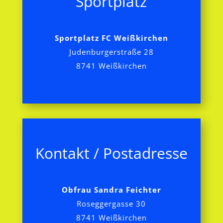
Sportplatz
Sportplatz FC Weißkirchen
Judenburgerstraße 28
8741 Weißkirchen
Kontakt / Postadresse
Obfrau Sandra Feichter
Roseggergasse 30
8741 Weißkirchen