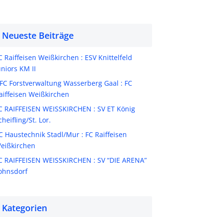
Neueste Beiträge
C Raiffeisen Weißkirchen : ESV Knittelfeld
uniors KM II
FC Forstverwaltung Wasserberg Gaal : FC
aiffeisen Weißkirchen
C RAIFFEISEN WEISSKIRCHEN : SV ET König
cheifling/St. Lor.
C Haustechnik Stadl/Mur : FC Raiffeisen
eißkirchen
C RAIFFEISEN WEISSKIRCHEN : SV “DIE ARENA”
ohnsdorf
Kategorien