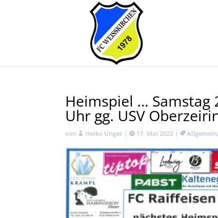
Heimspiel … Samstag 
Uhr gg. USV Oberzeiri
von
Heiko Unger
|
17. Mai 2022
|
Allgemein