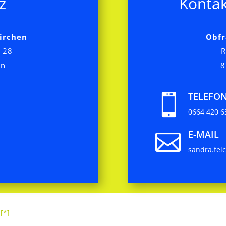
z
Kontak
irchen
Obfr
 28
R
en
8
TELEFO

0664 420 6
E-MAIL

sandra.fei
 [*]