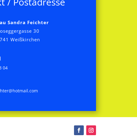
t / Postadresse
au Sandra Feichter
oseggergasse 30
741 Weißkirchen
N
3 04
chter@hotmail.com