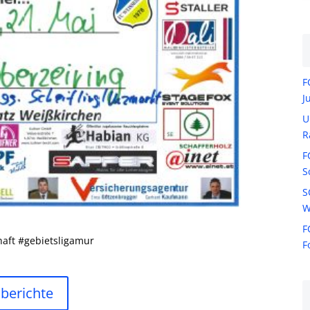
F
J
U
R
F
S
S
W
F
aft #gebietsligamur
F
lberichte