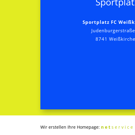
Sportplat
Sportplatz FC Weißk
Judenburgerstraße
8741 Weißkirch
Wir erstellen Ihre Homepage:
n e t
s e r v i c e