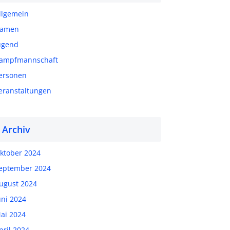
llgemein
amen
ugend
ampfmannschaft
ersonen
eranstaltungen
Archiv
ktober 2024
eptember 2024
ugust 2024
uni 2024
ai 2024
pril 2024