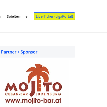
Live-Ticker (LigaPortal)
n
Spieltermine
Partner / Sponsor