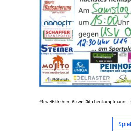
#fcweißkirchen #fcweißkirchenkampfmannsch
Spie