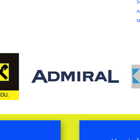
S
A
M