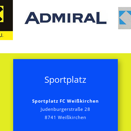
Sportplatz
Sportplatz FC Weißkirchen
Judenburgerstraße 28
8741 Weißkirchen