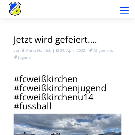
Jetzt wird gefeiert….
von
Anita Hartleb
|
24. April 2022
|
Allgemein
,
Jugend
#fcweißkirchen
#fcweißkirchenjugend
#fcweißkirchenu14
#fussball