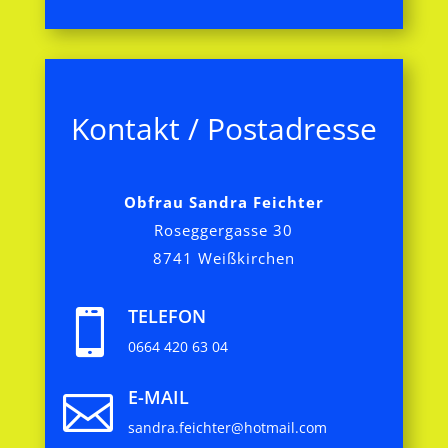
Kontakt / Postadresse
Obfrau Sandra Feichter
Roseggergasse 30
8741 Weißkirchen
TELEFON

0664 420 63 04
E-MAIL

sandra.feichter@hotmail.com