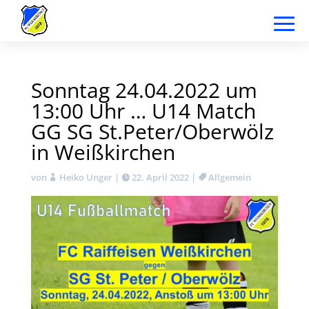
Sonntag 24.04.2022 um
13:00 Uhr … U14 Match
GG SG St.Peter/Oberwölz
in Weißkirchen
von
Heiko Unger
|
22. April 2022
|
Allgemein