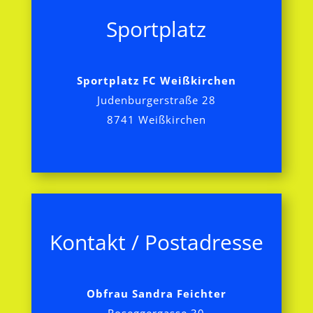
Sportplatz
Sportplatz FC Weißkirchen
Judenburgerstraße 28
8741 Weißkirchen
Kontakt / Postadresse
Obfrau Sandra Feichter
Roseggergasse 30