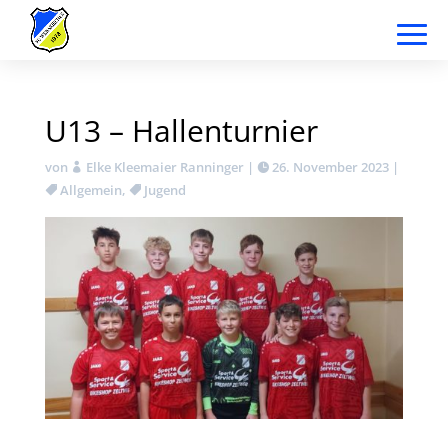
U13 – Hallenturnier
von
Elke Kleemaier Ranninger
|
26. November 2023
|
Allgemein
,
Jugend