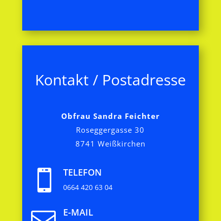
Kontakt / Postadresse
Obfrau Sandra Feichter
Roseggergasse 30
8741 Weißkirchen
TELEFON

0664 420 63 04
E-MAIL
