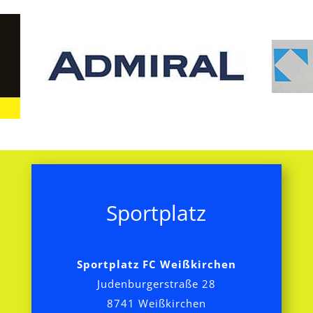
Sportplatz
Sportplatz FC Weißkirchen
Judenburgerstraße 28
8741 Weißkirchen