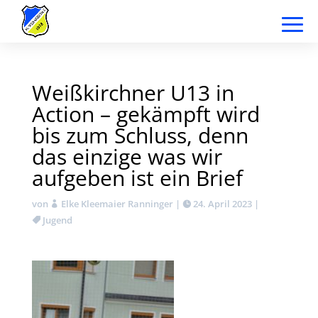
Weißkirchner U13 in
Action – gekämpft wird
bis zum Schluss, denn
das einzige was wir
aufgeben ist ein Brief
von
Elke Kleemaier Ranninger
|
24. April 2023
|
Jugend