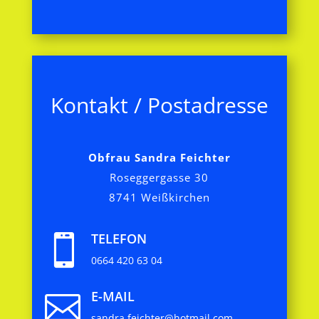
Kontakt / Postadresse
Obfrau Sandra Feichter
Roseggergasse 30
8741 Weißkirchen
TELEFON

0664 420 63 04
E-MAIL

sandra.feichter@hotmail.com